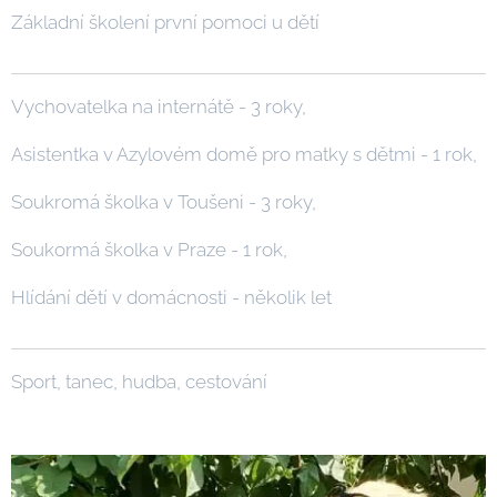
Základní školení první pomoci u dětí
Vychovatelka na internátě - 3 roky,
Asistentka v Azylovém domě pro matky s dětmi - 1 rok,
Soukromá školka v Toušeni - 3 roky,
Soukormá školka v Praze - 1 rok,
Hlídání dětí v domácnosti - několik let
Sport, tanec, hudba, cestování